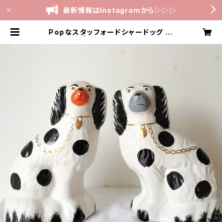
最新情報はInstagramから▷▷▷
Popなスタッフォードシャードッグ 高
さ20cm | スタッフォードシャードッ
グ専門店