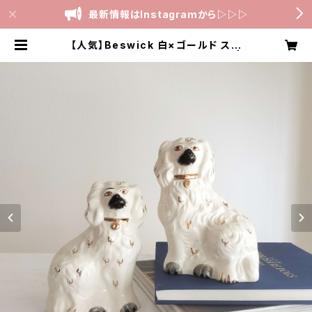
最新情報はInstagramから▷▷▷
【人気】Beswick 白×ゴールド スタ
ッフォードシャードッグ 高さ14cm |
スタッフォードシャードッグ専門店