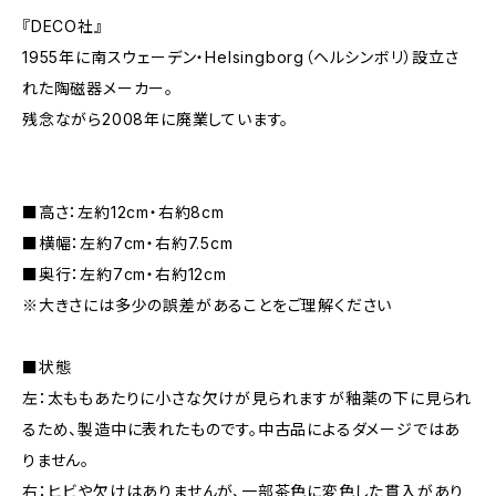
『DECO社』
1955年に南スウェーデン・Helsingborg（ヘルシンボリ）設立さ
れた陶磁器メーカー。
残念ながら2008年に廃業しています。
■高さ：左約12cm・右約8cm
■横幅：左約7cm・右約7.5cm
■奥行：左約7cm・右約12cm
※大きさには多少の誤差があることをご理解ください
■状態
左：太ももあたりに小さな欠けが見られますが釉薬の下に見られ
るため、製造中に表れたものです。中古品によるダメージではあ
りません。
右：ヒビや欠けはありませんが、一部茶色に変色した貫入があり