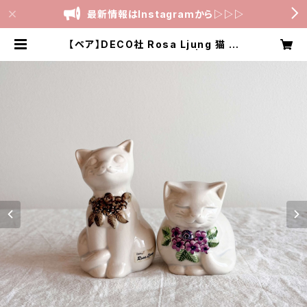
最新情報はInstagramから▷▷▷
【ペア】DECO社 Rosa Ljung 猫 セ
ット 高さ12cm and 8cm | スタッフ
ォードシャードッグ専門店