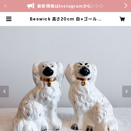
最新情報はInstagramから▷▷▷
Beswick 高さ20cm 白×ゴールド
スタッフォードシャードッグ 高さ20c
m | スタッフォードシャードッグ専門
店